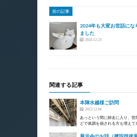
前の記事
2024年も大変お世話にな
ました
2024.12.23
関連する記事
本陣水越様ご訪問
2023.12.04
あっという間に師走に入り、世
どで体調を崩される方も増えて来
展示会のお話（建設技術展20