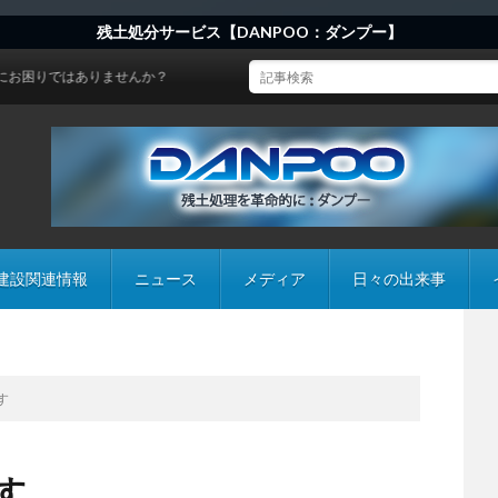
残土処分サービス【DANPOO：ダンプー】
はありませんか？
建設関連情報
ニュース
メディア
日々の出来事
す
す