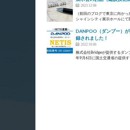
2023.12.08
（前回のブログで東京に向かった
シャインシティ展示ホールにて開催
DANPOO（ダンプー）が
録されました！
2022.10.06
株式会社Bridgeが提供するダ
年9月6日に国土交通省の提供す