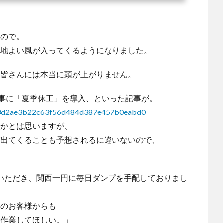
もので。
心地よい風が入ってくるようになりました。
る皆さんには本当に頭が上がりません。
工事に「夏季休工」を導入、といった記事が。
4e273d2ae3b22c63f56d484d387e457b0eabd0
とかとは思いますが、
が出てくることも予想されるに違いないので、
をいただき、関西一円に毎日ダンプを手配しておりまし
庭のお客様からも
て作業してほしい。」