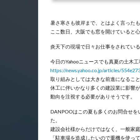
暑さ寒さも彼岸まで、とはよく言った
ここ数日、大阪でも窓を開けていると
炎天下の現場で日々お仕事をされてい
今日のYahooニュースでも真夏の土木
https://news.yahoo.co.jp/articles/55
取り組みとしては大きな前進になるこ
休工に伴いかなり多くの建設業に影響
動向を注視する必要がありそうです。
DANPOOはこの夏も多くのお問合せ
た。
建設会社様からだけではなく、一般家
「駐車場を造成したいので重機を使っ