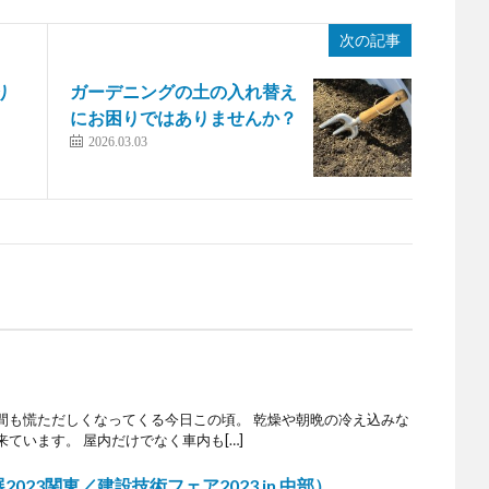
次の記事
り
ガーデニングの土の入れ替え
にお困りではありませんか？
2026.03.03
間も慌ただしくなってくる今日この頃。 乾燥や朝晩の冷え込みな
ています。 屋内だけでなく車内も[…]
23関東／建設技術フェア2023 in 中部）