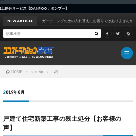
"
"
サービス【DANPOO：ダンプー】
NEW ARTICLE
ガーデニングの土の入れ替えにお困りではありませんか？
2019年
8月
HOME
DAN
2019年8月
お
戸建て住宅新築工事の残土処分【お客様の
知
事
声】
ら
例
建