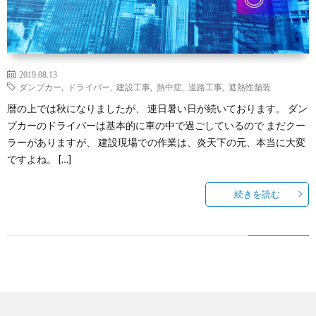
2019.08.13
ダンプカー
,
ドライバー
,
建設工事
,
熱中症
,
道路工事
,
遮熱性舗装
暦の上では秋になりましたが、 連日暑い日が続いております。 ダン
プカーのドライバーは基本的に車の中で過ごしているので まだクー
ラーがありますが、 建設現場での作業は、炎天下の元、本当に大変
ですよね。 […]
続きを読む