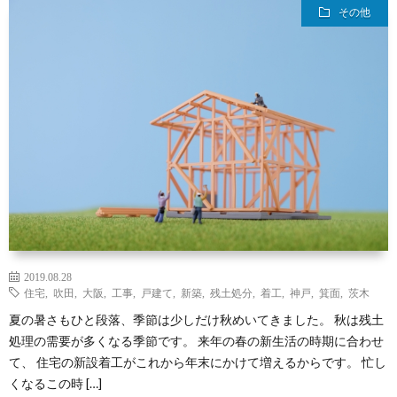
その他
せ
紹
設
ニ
介
関
ュ
メ
連
ー
デ
日々
情
ス
ィ
の
イ
報
ア
出
ベ
そ
2019.08.28
来
ン
の
住宅
,
吹田
,
大阪
,
工事
,
戸建て
,
新築
,
残土処分
,
着工
,
神戸
,
箕面
,
茨木
夏の暑さもひと段落、季節は少しだけ秋めいてきました。 秋は残土
事
ト・
他
処理の需要が多くなる季節です。 来年の春の新生活の時期に合わせ
て、 住宅の新設着工がこれから年末にかけて増えるからです。 忙し
くなるこの時 […]
セ