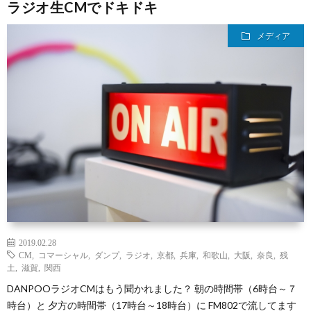
ラジオ生CMでドキドキ
メディア
2019.02.28
CM
,
コマーシャル
,
ダンプ
,
ラジオ
,
京都
,
兵庫
,
和歌山
,
大阪
,
奈良
,
残
土
,
滋賀
,
関西
DANPOOラジオCMはもう聞かれました？ 朝の時間帯（6時台～７
時台）と 夕方の時間帯（17時台～18時台）に FM802で流してます