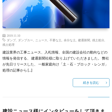
2019.11.10
ダンプ
,
ダンプカー
,
ニュース
,
不要な土
,
余分な土
,
建通新聞
,
残土処分
,
残土処理
建設業界の工事ニュース、入札情報、全国の建設会社の動向などの
情報を発信する、 建通新聞社様に取り上げていただきました。 弊社
が先日リリースした、 一般家庭向け「土・石・ブロック・レンガ」
処理の記事から […]
続きを読む
建設ニュース様にインタビューをして頂きま