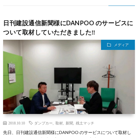
日刊建設通信新聞様にDANPOO のサービスに
ついて取材していただきました‼️
メディア
2018.10.10
ダンプカー
,
取材
,
新聞
,
残土マッチ
先日、日刊建設通信新聞様にDANPOO のサービスについて取材し