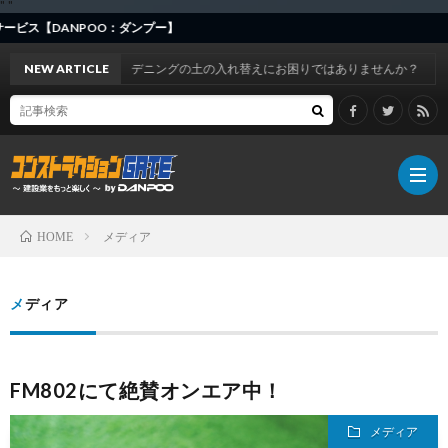
"
"
OO：ダンプー】
NEW ARTICLE
ガーデニングの土の入れ替えにお困りではありませんか？
メディア
HOME
DAN
メディア
お
FM802にて絶賛オンエア中！
知
事
メディア
ら
例
建