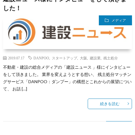
した！
メディア
2019.07.17
DANPOO
,
スタートアップ
,
大阪
,
建設業
,
残土処分
不動産・建設の総合メディアの「建設ニュース 」様にインタビュー
をして頂きました。 業界を変えようとする想い、 残土処分マッチン
グサービス「DANPOO：ダンプー」の構想とこれからの展望につい
て、 お話 […]
続きを読む