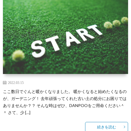
せ
紹
設
ニ
介
関
ュ
メ
連
ー
デ
日々
情
ス
ィ
の
イ
報
ア
出
ベ
そ
2022.03.15
ここ数日でぐんと暖かくなりました。 暖かくなると始めたくなるの
来
ン
の
が、ガーデニング！ 去年頑張ってくれた古い土の処分にお困りでは
ありませんか？？ そんな時はぜひ、DANPOOをご用命ください＾
事
ト・
他
＾ さて、少 […]
続きを読む
セ