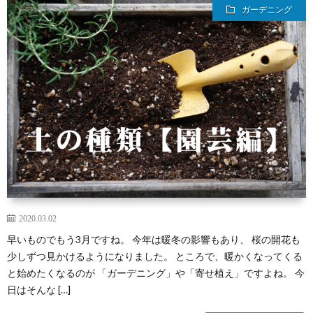
ガーデニング
せ
紹
設
ニ
介
関
ュ
メ
連
ー
デ
日々
情
ス
ィ
の
イ
報
ア
出
ベ
そ
2020.03.02
来
ン
の
早いものでもう3月ですね。 今年は暖冬の影響もあり、 桜の開花も
少しずつ見かけるようになりました。 ところで、暖かくなってくる
事
ト・
他
と始めたくなるのが 「ガーデニング」や「寄せ植え」ですよね。 今
日はそんな […]
セ