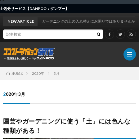
"
"
サービス【DANPOO：ダンプー】
NEW ARTICLE
ガーデニングの土の入れ替えにお困りではありませんか？
2020年
3月
HOME
DAN
2020年3月
お
園芸やガーデニングに使う「土」には色んな
知
事
種類がある！
ら
例
建