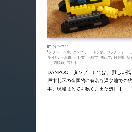
2019.07.22
クレーン車
,
ダンプカー
,
トン袋
,
バックフォー
,
多可町
,
宝塚市
,
小野市
,
尼崎市
,
川西市
,
播磨町
,
明
市
,
西脇市
,
高砂市
DANPOO（ダンプー）では、 難しい
戸市北区の全国的に有名な温泉地での残
事、現場はとても狭く、出た残 […]