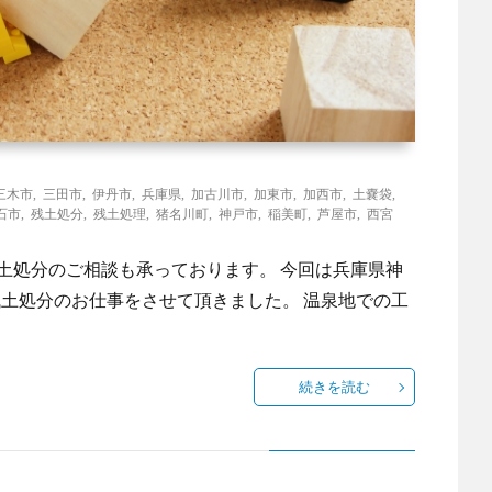
三木市
,
三田市
,
伊丹市
,
兵庫県
,
加古川市
,
加東市
,
加西市
,
土嚢袋
,
石市
,
残土処分
,
残土処理
,
猪名川町
,
神戸市
,
稲美町
,
芦屋市
,
西宮
残土処分のご相談も承っております。 今回は兵庫県神
土処分のお仕事をさせて頂きました。 温泉地での工
続きを読む