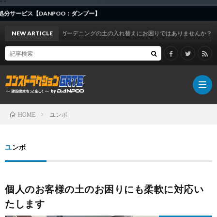
"
"
ービス【DANPOO：ダンプー】
NEW ARTICLE
ガーデニングの土の入れ替えにお困りではありませんか？
ユンボ
HOME
DAN
ユンボ
お
個人のお客様の土のお困りにも柔軟に対応い
知
事
たします
ら
例
建