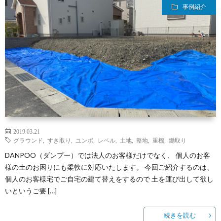
事例紹介
せ
紹
設
ニ
介
関
ュ
メ
連
ー
デ
日々
情
ス
ィ
の
イ
2019.03.21
報
ア
出
ベ
そ
グラウンド
,
すき取り
,
ユンボ
,
レベル
,
土地
,
整地
,
重機
,
鋤取り
DANPOO（ダンプー）では法人のお客様だけでなく、 個人のお客
来
ン
の
様の土のお困りにも柔軟に対応いたします。 今回ご紹介するのは、
個人のお客様宅でご自宅の建て替えをするので 土を運び出して欲し
事
ト・
他
いというご要 […]
セ
続きを読む