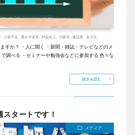
ー
,
人材不足
,
働き方改革
,
利益向上
,
大阪市
,
建設業
,
省力化
ますか？ ・人に聞く ・新聞・雑誌・テレビなどのメ
で調べる ・セミナーや勉強会などに参加する 色々な
続きを読む
来週スタートです！
メディア