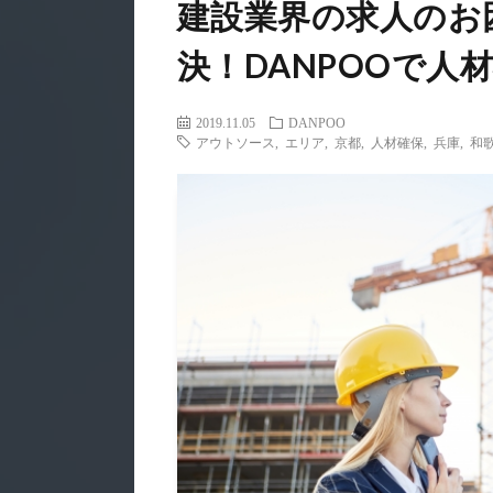
建設業界の求人のお
決！DANPOOで人
2019.11.05
DANPOO
アウトソース
,
エリア
,
京都
,
人材確保
,
兵庫
,
和