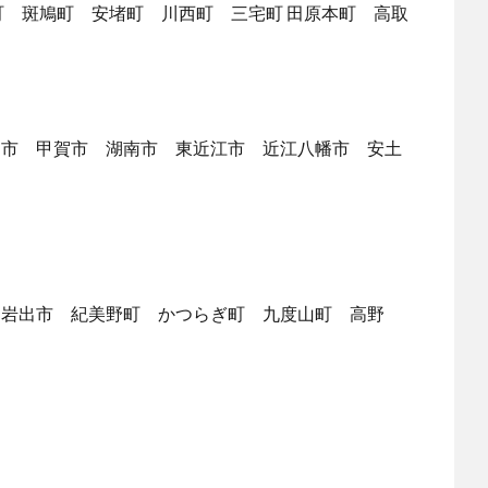
町 斑鳩町 安堵町 川西町 三宅町 田原本町 高取
洲市 甲賀市 湖南市 東近江市 近江八幡市 安土
 岩出市 紀美野町 かつらぎ町 九度山町 高野