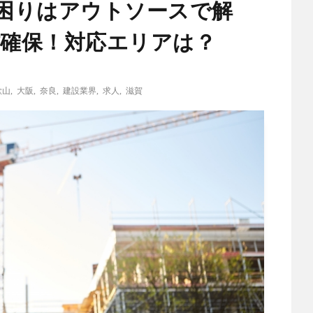
困りはアウトソースで解
材確保！対応エリアは？
歌山
,
大阪
,
奈良
,
建設業界
,
求人
,
滋賀