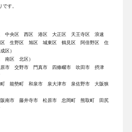
りです。
区 中央区 西区 港区 大正区 天王寺区 浪速
成区 生野区 旭区 城東区 鶴見区 阿倍野区 住
西成区）
区 南区 北区）
柏原市 交野市 門真市 四條畷市 吹田市 摂津
市
能町 能勢町 和泉市 泉大津市 泉佐野市 大阪狭
 阪南市 藤井寺市 松原市 忠岡町 熊取町 田尻
村