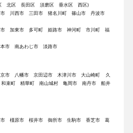
区 北区 長田区 須磨区 垂水区 西区)
塚市 川西市 三田市 猪名川町 篠山市 丹波市
西市 加東市 多可町 姫路市 神河町 市川町 福
洲本市 南あわじ市 淡路市
岡京市 八幡市 京田辺市 木津川市 大山崎町 久
 和束町 精華町 南山城村 亀岡市 南丹市 船井
理市 橿原市 桜井市 御所市 生駒市 香芝市 葛