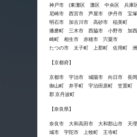
神戸市 (東灘区 灘区 中央区 兵庫
尼崎市 西宮市 芦屋市 伊丹市 宝
明石市 加古川市 高砂市 稲美町
播磨町 三木市 西脇市 小野市 加
崎町 相生市 赤穂市 宍粟市
たつの市 太子町 上郡町 佐用町 
【京都府】
京都市 宇治市 城陽市 向日市 長
御山町 井手町 宇治田原町 笠置町
郡 京丹波町
【奈良県】
奈良市 大和高田市 大和郡山市 天
城市 宇陀市 上牧町 王寺町